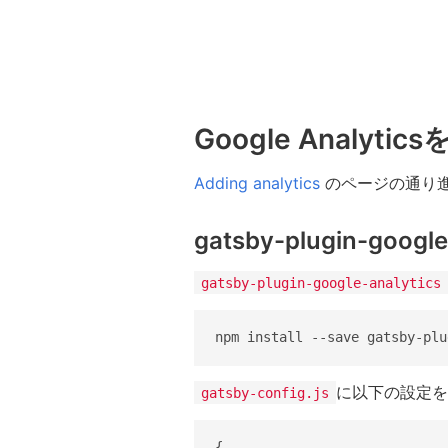
Google Analyt
Adding analytics
のページの通り
gatsby-plugin-goo
gatsby-plugin-google-analytics
に以下の設定を
gatsby-config.js
{
