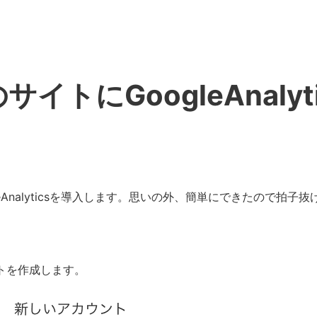
のサイトにGoogleAnaly
gleAnalyticsを導入します。思いの外、簡単にできたので拍子
トを作成します。